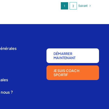
Suivant
1
2
générales
DÉMARRER
MAINTENANT
JE SUIS COACH
SPORTIF
gales
nous ?