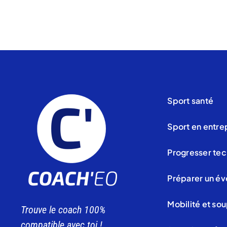
Sport santé
Sport en entre
Progresser tec
Préparer un év
Mobilité et so
Trouve le coach 100%
compatible avec toi !