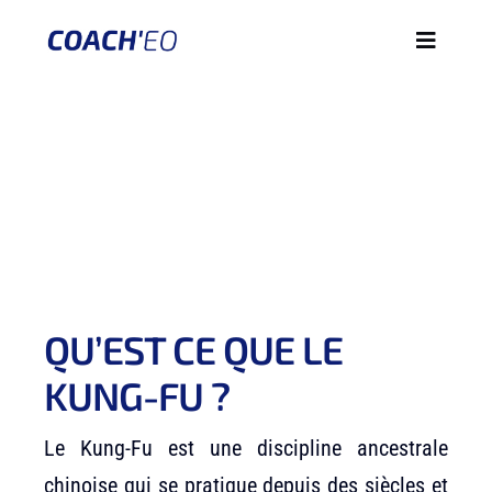
Passer
Toggle
au
Navigati
contenu
MATCHER UN COACH
POURQUOI JE VEUX ÊTRE COACHÉ
CONSEILS
À propos
QU’EST CE QUE LE
KUNG-FU ?
DÉMARRER MAINTENANT
Le Kung-Fu est une discipline ancestrale
COACH’EO PRO
chinoise qui se pratique depuis des siècles et