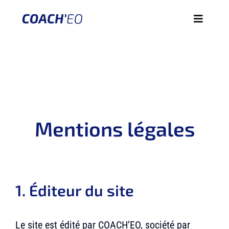
Passer
Toggle
au
Navigati
contenu
MATCHER UN COACH
POURQUOI JE VEUX ÊTRE COACHÉ
CONSEILS
Mentions légales
À propos
DÉMARRER MAINTENANT
1. Éditeur du site
COACH’EO PRO
Le site est édité par COACH’EO, société par