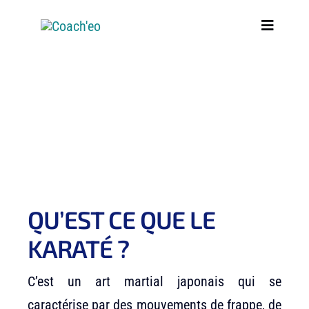
Passer
Toggle
au
Navigati
contenu
MATCHER UN COACH
POURQUOI JE VEUX ÊTRE COACHÉ
CONSEILS
À propos
QU’EST CE QUE LE
KARATÉ ?
DÉMARRER MAINTENANT
C’est un art martial japonais qui se
COACH’EO PRO
caractérise par des mouvements de frappe, de