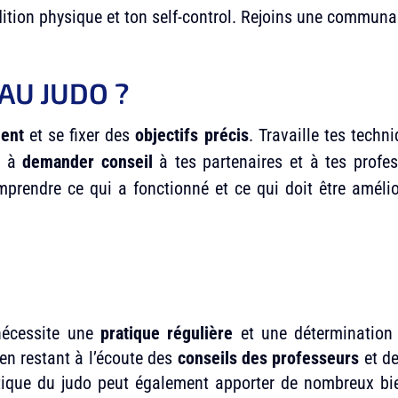
dition physique et ton self-control. Rejoins une commun
U JUDO ?
ment
et se fixer des
objectifs précis
. Travaille tes techn
as à
demander conseil
à tes partenaires et à tes profe
omprendre ce qui a fonctionné et ce qui doit être améli
 nécessite une
pratique régulière
et une détermination 
en restant à l’écoute des
conseils des professeurs
et d
atique du judo peut également apporter de nombreux bie